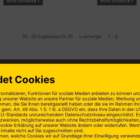
MEHR ERFAHREN +
MEHR ERFAHREN +
-
20 - 23 Ergebnisse für 23
< vorherige
1
2
KUNDENSERVICE
DOPING
RATGEBER
KONTAKT
DATENSCHUTZ
e
Mein Programm
Kontakt
Datenschutz
Glossar