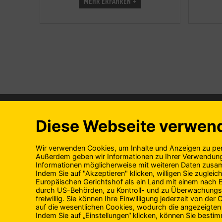
MEHR ERFAHREN +
ÜBER UNS
PRODUKTE
Geschichte
Alle Produkt
Engagement
Unsere Experten
Unser Team