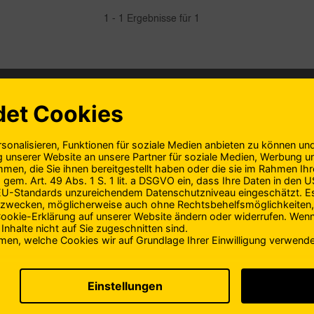
1 - 1 Ergebnisse für 1
KUNDENSERVICE
DOPING
RATGEBER
KONTAKT
DATENSCHUTZ
e
Mein Programm
Kontakt
Datenschutz
Glossar
Challengé par :