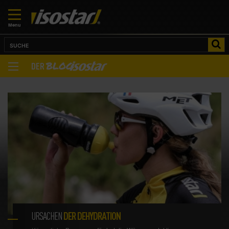
Menu
BLOG
DER
DIE TOP-ARTIKEL
URSACHEN
DER DEHYDRATION