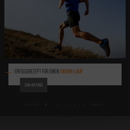
ERFOLGSREZEPT FÜR EINEN
100 KM-LAUF
ZUM ARTIKEL
< Zurück
1
-
2
-
3
-
4
-
5
-
Weiter >