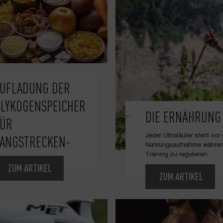
UFLADUNG DER
LYKOGENSPEICHER
DIE ERNÄHRUN
FÜR
Jeder Ultraläufer steht vo
ANGSTRECKEN-
Nahrungsaufnahme währen
Training zu regulieren.
ZUM ARTIKEL
ZUM ARTIKEL