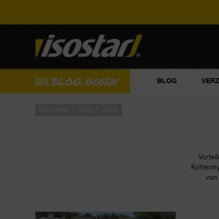
BLOG
DER
BLOG
VER
Startseite
Blog
Ziele
Vortei
Kohlenhy
von 