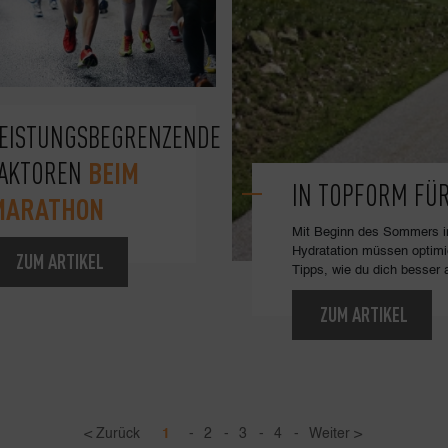
EISTUNGSBEGRENZENDE
BEIM
FAKTOREN
IN TOPFORM FÜ
MARATHON
Mit Beginn des Sommers in
Hydratation müssen optimi
ZUM ARTIKEL
Tipps, wie du dich besser 
ZUM ARTIKEL
< Zurück
1
-
2
-
3
-
4
-
Weiter >