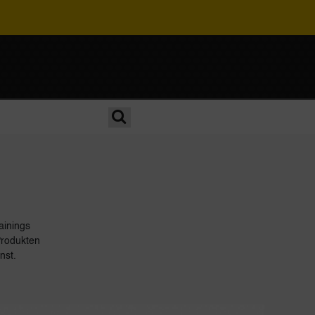
ainings
Produkten
nnst.