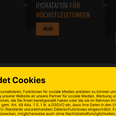
FÜR
HYDRATATION
HÖCHSTLEISTUNGEN
MEHR
KUNDENSERVICE
DOPING
RATGEBER
KONTAKT
DATENSCHUTZ
e
Mein Programm
Kontakt
Datenschutz
Glossar