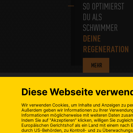
SO OPTIMIERST
DU ALS
SCHWIMMER
DEINE
REGENERATION
MEHR
ÜBER UNS
PRODUKTE
Geschichte
Alle Produkt
Engagement
Unsere Experten