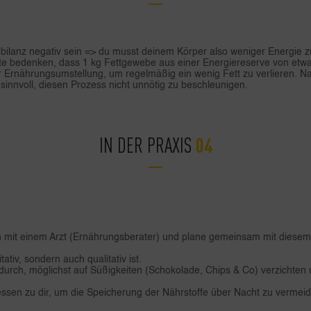
lanz negativ sein => du musst deinem Körper also weniger Energie zuf
te bedenken, dass 1 kg Fettgewebe aus einer Energiereserve von etwa 
r Ernährungsumstellung, um regelmäßig ein wenig Fett zu verlieren. N
 sinnvoll, diesen Prozess nicht unnötig zu beschleunigen.
IN DER PRAXIS
 mit einem Arzt (Ernährungsberater) und plane gemeinsam mit diesem
itativ, sondern auch qualitativ ist.
durch, möglichst auf Süßigkeiten (Schokolade, Chips & Co) verzichten 
dessen zu dir, um die Speicherung der Nährstoffe über Nacht zu vermei