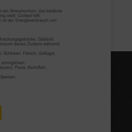
ist ein Stresshormon, das katabole
tellt. Cortisol hilft,
n ist der Energieverbrauch von
rfrischungsgetränke, Gebäck)
 Konsum dieses Zuckers während
, Schinken, Fleisch, Geflügel,
ng ermöglichen.
uren): Pasta, Kartoffeln,
 Speisen.