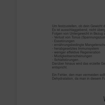
Um festzustellen, ob dein Gewicht d
Es ist ausschlaggebend, nicht über
Folgen von Untergewicht in Bezug a
- Verlust von Tonus (Spannungszus
- Essstörungen
- ernährungsbedingte Mangelersch
- herabgesetztes Immunsystem
- weniger effektive Regeneration
- Müdigkeitserscheinungen
- Schlafstörungen...
Darüber hinaus wird das erzielte G
entspricht.
Ein Fehler, den man vermeiden soll
Dehydratation, da man in diesem Fal