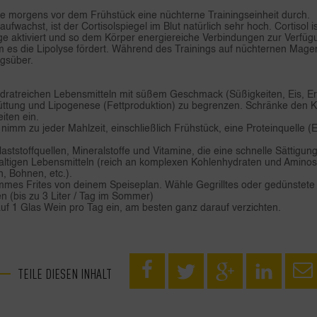
 morgens vor dem Frühstück eine nüchterne Trainingseinheit durch.
wachst, ist der Cortisolspiegel im Blut natürlich sehr hoch. Cortisol 
aktiviert und so dem Körper energiereiche Verbindungen zur Verfügung s
em es die Lipolyse fördert. Während des Trainings auf nüchternen Mage
agsüber.
ydratreichen Lebensmitteln mit süßem Geschmack (Süßigkeiten, Eis, E
chüttung und Lipogenese (Fettproduktion) zu begrenzen. Schränke den
iten ein.
imm zu jeder Mahlzeit, einschließlich Frühstück, eine Proteinquelle (Ei
ststoffquellen, Mineralstoffe und Vitamine, die eine schnelle Sättigu
ltigen Lebensmitteln (reich an komplexen Kohlenhydraten und Aminosä
, Bohnen, etc.).
mes Frites von deinem Speiseplan. Wähle Gegrilltes oder gedünstete
en (bis zu 3 Liter / Tag im Sommer)
f 1 Glas Wein pro Tag ein, am besten ganz darauf verzichten.
TEILE DIESEN INHALT