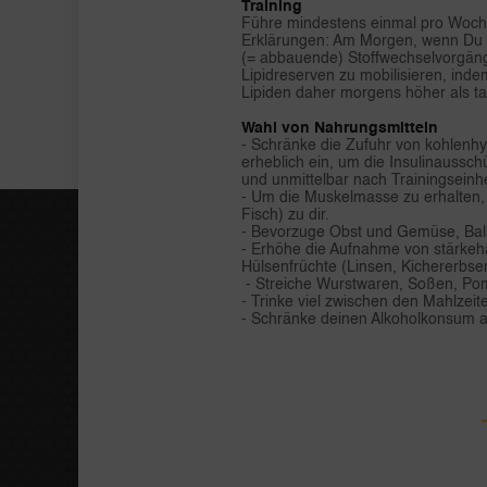
Training
Führe mindestens einmal pro Woche
Erklärungen: Am Morgen, wenn Du auf
(= abbauende) Stoffwechselvorgänge 
Lipidreserven zu mobilisieren, ind
Lipiden daher morgens höher als t
Wahl von Nahrungsmitteln
- Schränke die Zufuhr von kohlenh
erheblich ein, um die Insulinauss
und unmittelbar nach Trainingseinhe
- Um die Muskelmasse zu erhalten, n
Fisch) zu dir.
- Bevorzuge Obst und Gemüse, Balla
- Erhöhe die Aufnahme von stärkeha
Hülsenfrüchte (Linsen, Kichererbsen
- Streiche Wurstwaren, Soßen, Pom
- Trinke viel zwischen den Mahlzeit
- Schränke deinen Alkoholkonsum au