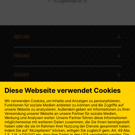
1 - 15 Ergebnisse für 15
ÜBER UNS
PRODUKTE
RATGEBER
KONTAKT
DATENSCHUTZ
IMPRESSUM