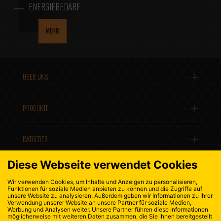
ENERGIEBEDARF
MEHR
ÜBER UNS
PRODUKTE
RATGEBER
KONTAKT
DATENSCHUTZ