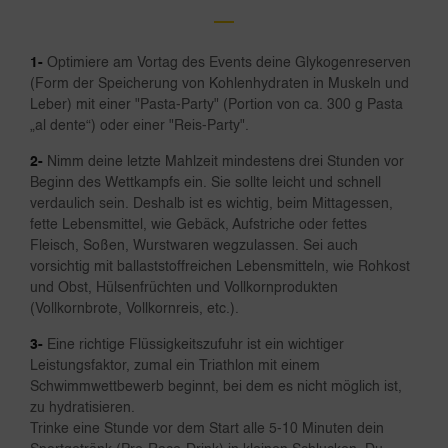
1-
Optimiere am Vortag des Events deine Glykogenreserven
(Form der Speicherung von Kohlenhydraten in Muskeln und
Leber) mit einer "Pasta-Party" (Portion von ca. 300 g Pasta
„al dente“) oder einer "Reis-Party".
2-
Nimm deine letzte Mahlzeit mindestens drei Stunden vor
Beginn des Wettkampfs ein. Sie sollte leicht und schnell
verdaulich sein. Deshalb ist es wichtig, beim Mittagessen,
fette Lebensmittel, wie Gebäck, Aufstriche oder fettes
Fleisch, Soßen, Wurstwaren wegzulassen. Sei auch
vorsichtig mit ballaststoffreichen Lebensmitteln, wie Rohkost
und Obst, Hülsenfrüchten und Vollkornprodukten
(Vollkornbrote, Vollkornreis, etc.).
3-
Eine richtige Flüssigkeitszufuhr ist ein wichtiger
Leistungsfaktor, zumal ein Triathlon mit einem
Schwimmwettbewerb beginnt, bei dem es nicht möglich ist,
zu hydratisieren.
Trinke eine Stunde vor dem Start alle 5-10 Minuten dein