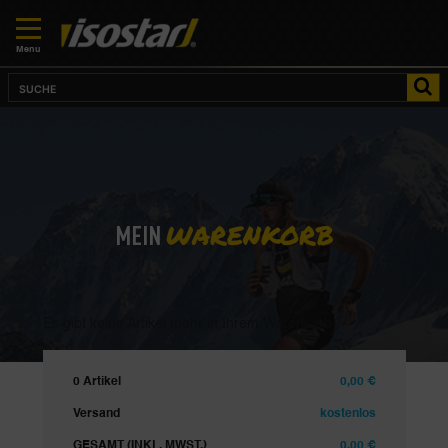
Menu
WARENKORB
MEIN
Es gibt keine Artikel mehr in Ihrem Warenkorb
0 Artikel
0,00 €
Versand
kostenlos
GESAMT (INKL. MWST.)
0,00 €