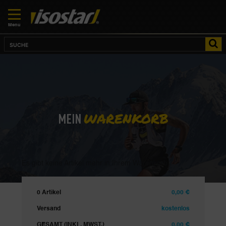
Menu
WARENKORB
MEIN
Es gibt keine Artikel mehr in Ihrem Warenkorb
0 Artikel
0,00 €
Versand
kostenlos
GESAMT (INKL. MWST.)
0,00 €