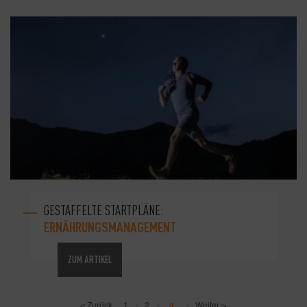
GESTAFFELTE STARTPLÄNE:
ERNÄHRUNGSMANAGEMENT
ZUM ARTIKEL
< Zurück
1
-
2
-
3
-
Weiter >